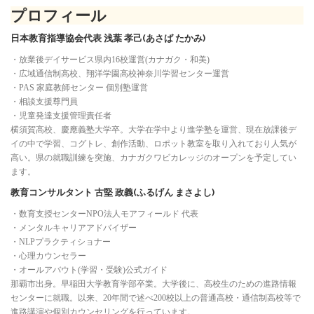
プロフィール
日本教育指導協会代表 浅葉 孝己(あさば たかみ)
・放業後デイサービス県内16校運営(カナガク・和美)
・広域通信制高校、翔洋学園高校神奈川学習センター運営
・PAS 家庭教師センター 個別塾運営
・相談支援尊門員
・児童発達支援管理責任者
横須賀高校、慶應義塾大学卒。大学在学中より進学塾を運営、現在放課後デ
イの中で学習、コグトレ、創作活動、ロポット教室を取り入れており人気が
高い。県の就職訓練を突施、カナガクワビカレッジのオープンを予定してい
ます。
教育コンサルタント 古堅 政義(ふるげん まさよし)
・数育支授センターNPO法人モアフィールド 代表
・メンタルキャリアアドバイザー
・NLPプラクティショナー
・心理カウンセラー
・オールアバウト(学習・受験)公式ガイド
那覇市出身。早稲田大学教育学部卒業。大学後に、高校生のための進路情報
センターに就職。以来、20年間で述べ200校以上の普通高校・通信制高校等で
進路講演や個別カウンセリングを行っています。