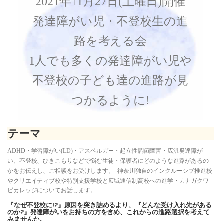
2021年11月27日(土曜日)開催
発達障がい児・不登校生の進
路を考える会
1人でも多くの発達障がい児や
不登校の子ども達の進路が見
つかるように!
テーマ
ADHD・学習障がい(LD)・アスペルガー・起立性調節障害・広汎発達障が
い、不登校、ひきこもりなどで悩む生徒・保護者にどのような進路があるの
かをお伝えし、ご相談をお受けします。 神奈川独自のインクルーシブ推進校
やクリエイティブ校や特別支援学校と広域通信制高校への進学・カナガクワ
ビカレッジについてお話します。
『なぜ不登校に!?』原因を突き詰めるより、『どんな受け入れ先がある
のか?』発達障がいをお持ちの方を含め、これからの進路選択を考えて
みませんか。