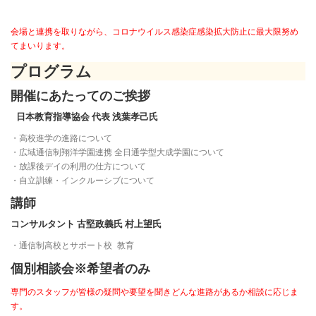
会場と連携を取りながら、コロナウイルス感染症感染拡大防止に最大限努め
てまいります。
プログラム
開催にあたってのご挨拶
日本教育指導協会 代表 浅葉孝己氏
・高校進学の進路について
・広域通信制翔洋学園連携 全日通学型大成学園について
・放課後デイの利用の仕方について
・自立訓練・インクルーシブについて
講師
コンサルタント 古堅政義氏 村上望氏
・通信制高校とサポート校 教育
個別相談会※希望者のみ
専門のスタッフが皆様の疑問や要望を聞きどんな進路があるか相談に応じま
す。