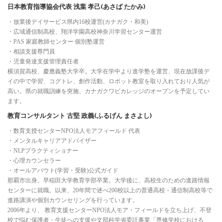
日本教育指導協会代表 浅葉 孝己(あさば たかみ)
・放業後デイサービス県内16校運営(カナガク・和美)
・広域通信制高校、翔洋学園高校神奈川学習センター運営
・PAS 家庭教師センター 個別塾運営
・相談支援尊門員
・児童発達支援管理責任者
横須賀高校、慶應義塾大学卒。大学在学中より進学塾を運営、現在放課後デ
イの中で学習、コグトレ、創作活動、ロポット教室を取り入れており人気が
高い。県の就職訓練を突施、カナガクワビカレッジのオープンを予定してい
ます。
教育コンサルタント 古堅 政義(ふるげん まさよし)
・数育支授センターNPO法人モアフィールド 代表
・メンタルキャリアアドバイザー
・NLPプラクティショナー
・心理カウンセラー
・オールアバウト(学習・受験)公式ガイド
那覇市出身。早稲田大学教育学部卒業。大学後に、高校生のための進路情報
センターに就職。以来、20年間で述べ200校以上の普通高校・通信制高校等で
進路講演や個別カウンセリングを行っています。
2006年より、 教育支援センターNPO法人モア・フィールドを立ち上げ、不登
校で悩む保護者・生徒への支援や文部科学省委託事業「専修学校における