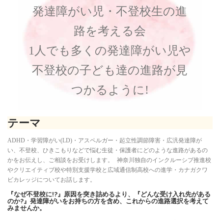
発達障がい児・不登校生の進
路を考える会
1人でも多くの発達障がい児や
不登校の子ども達の進路が見
つかるように!
テーマ
ADHD・学習障がい(LD)・アスペルガー・起立性調節障害・広汎発達障が
い、不登校、ひきこもりなどで悩む生徒・保護者にどのような進路があるの
かをお伝えし、ご相談をお受けします。 神奈川独自のインクルーシブ推進校
やクリエイティブ校や特別支援学校と広域通信制高校への進学・カナガクワ
ビカレッジについてお話します。
『なぜ不登校に!?』原因を突き詰めるより、『どんな受け入れ先がある
のか?』発達障がいをお持ちの方を含め、これからの進路選択を考えて
みませんか。