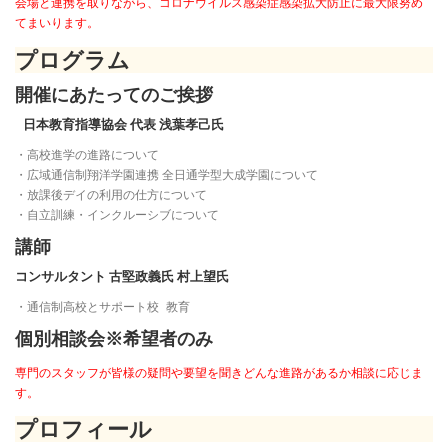
会場と連携を取りながら、コロナウイルス感染症感染拡大防止に最大限努め
てまいります。
プログラム
開催にあたってのご挨拶
日本教育指導協会 代表 浅葉孝己氏
・高校進学の進路について
・広域通信制翔洋学園連携 全日通学型大成学園について
・放課後デイの利用の仕方について
・自立訓練・インクルーシブについて
講師
コンサルタント 古堅政義氏 村上望氏
・通信制高校とサポート校 教育
個別相談会※希望者のみ
専門のスタッフが皆様の疑問や要望を聞きどんな進路があるか相談に応じま
す。
プロフィール