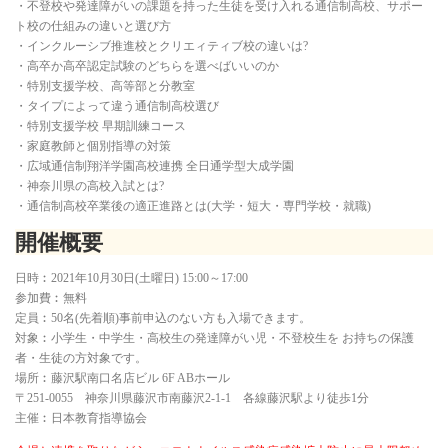
・不登校や発達障がいの課題を持った生徒を受け入れる通信制高校、サポー
ト校の仕組みの違いと選び方
・インクルーシブ推進校とクリエィティブ校の違いは?
・高卒か高卒認定試験のどちらを選べばいいのか
・特別支援学校、高等部と分教室
・タイプによって違う通信制高校選び
・特別支援学校 早期訓練コース
・家庭教師と個別指導の対策
・広域通信制翔洋学園高校連携 全日通学型大成学園
・神奈川県の高校入試とは?
・通信制高校卒業後の適正進路とは(大学・短大・専門学校・就職)
開催概要
日時︰2021年10月30日(土曜日) 15:00～17:00
参加費︰無料
定員︰50名(先着順)事前申込のない方も入場できます。
対象︰小学生・中学生・高校生の発達障がい児・不登校生を お持ちの保護
者・生徒の方対象です。
場所︰藤沢駅南口名店ビル 6F ABホール
〒251-0055 神奈川県藤沢市南藤沢2-1-1 各線藤沢駅より徒歩1分
主催︰日本教育指導協会