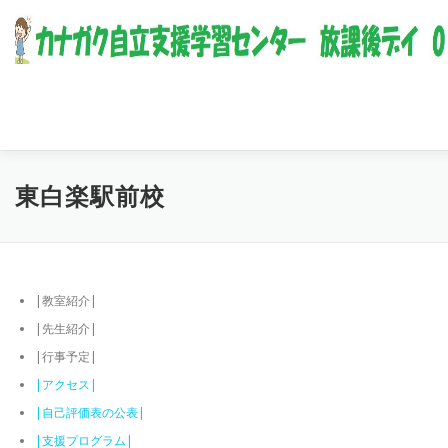
コンテンツへスキップ
東白楽駅前校
|教室紹介|
|先生紹介|
|行事予定|
|アクセス|
|自己評価表の公表|
|支援プログラム|