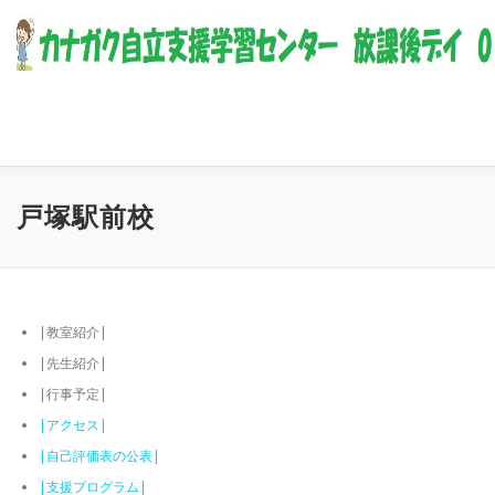
コンテンツへスキップ
戸塚駅前校
|教室紹介|
|先生紹介|
|行事予定|
|アクセス|
|自己評価表の公表|
|支援プログラム|